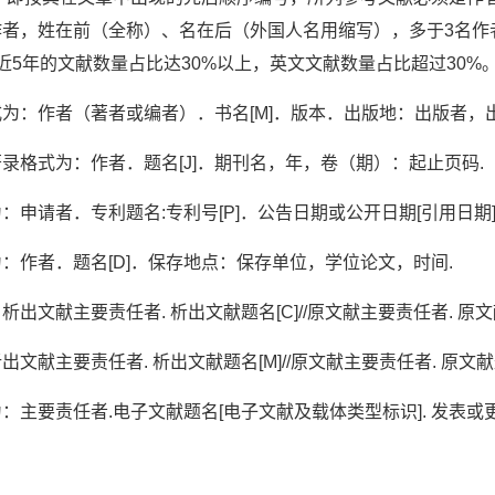
者，姓在前（全称）、名在后（外国人名用缩写），多于3名作者的，只
近5年的文献数量占比达30%以上，英文文献数量占比超过30%
为：作者（著者或编者）．书名[M]．版本．出版地：出版者，
录格式为：作者．题名[J]．期刊名，年，卷（期）：起止页码.
：申请者．专利题名:专利号[P]．公告日期或公开日期[引用日期]
：作者．题名[D]．保存地点：保存单位，学位论文，时间.
出文献主要责任者. 析出文献题名[C]//原文献主要责任者. 原
文献主要责任者. 析出文献题名[M]//原文献主要责任者. 原文献
主要责任者.电子文献题名[电子文献及载体类型标识]. 发表或更新