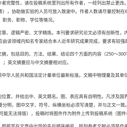
持作者完整性，请在投稿系统里列出所有作者，一经列出禁止更改
等），协助做实验的人员可放入致谢中。作者人数请尽量控制在
、职务、职称、学位等情况。
据可靠、逻辑严密、文字精炼。本刊要求研究论文必须有创新性，
应由该领域内知名专家结合本人近年研究成果完成，要求有较强
文摘，包括目的、方法、结果、结论四个方面的内容（250～3
个）；英文摘要应与中文摘要相对应。
参照中华人民共和国法定计量单位最新标准。文稿中物理量及其单
现的位置，并给出中、英文题名。图、表应具有自明性。凡涉及国
明，图中文字、符号、纵横坐标必须写清楚，并与正文一致。所有图件请
可能无法排版），投稿时将图件作为附件上传到投稿系统（图件格式
制，即按其在文章中出现的先后顺序编号，所列参考文献必须是作