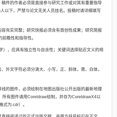
。稿件的作者必须是直接参与研究工作或对其有重要指导
6人以下，严禁与论文无关人员挂名。投稿时请详细填写
内容充实完整；研究快报必须含有首创性成果；研究简报
的前瞻性和指导性。
00字），应具有独立性与自含性；关键词选择贴近文义的规
位、外文字符必须分清大、小写，正、斜体，黑、白体，
界线的图件，必须绘制在地图出版社公开出版的最新地理
用Coreldraw绘制，并存为CoreldrawX4以
为.cdr）。
者直接阅读过的正式出版文献，并用方括号标引在正文