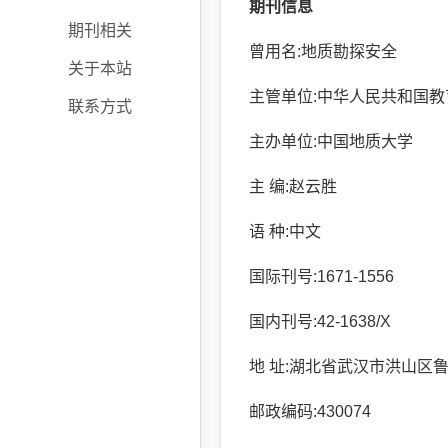
期刊信息
期刊相关
曾用名:地质勘探安全
关于本站
主管单位:中华人民共和国教
联系方式
主办单位:中国地质大学
主 编:赵云胜
语 种:中文
国际刊号:1671-1556
国内刊号:42-1638/X
地 址:湖北省武汉市洪山区鲁
邮政编码:430074