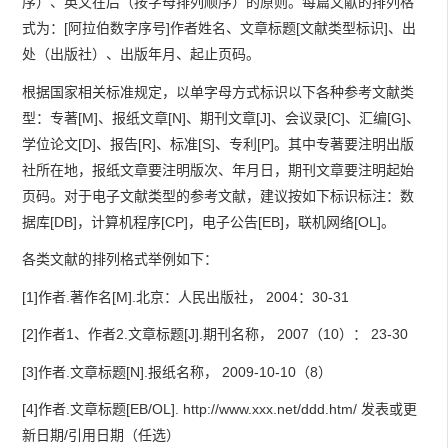
序）、英文在后（按字母排列顺序）的原则。每篇文献的排列格
式为：[阿拉伯数字序号]作者姓名、文章标题[文献类型标识]、出
处（出版社）、出版年月、起止页码。
根据国家相关标准规定，以单字母方式标识以下各种参考文献类
型：专著[M]、报纸文章[N]、期刊文章[J]、会议录[C]、汇编[G]、
学位论文[D]、报告[R]、标准[S]、专利[P]。其中专著要注明出版
社所在地，报纸文章要注明版次、年月日，期刊文章要注明起始
页码。对于电子文献类型的参考文献，建议按如下标识标注：数
据库[DB]，计算机程序[CP]，电子公告[EB]，联机网络[OL]。
各类文献的排列格式举例如下：
[1]作者.著作名[M].北京：人民出版社， 2004：30-31
[2]作者1、作者2.文章标题[J].期刊名称， 2007（10）： 23-30
[3]作者.文章标题[N].报纸名称， 2009-10-10（8）
[4]作者.文章标题[EB/OL]. http://www.xxx.net/ddd.htm/ 发表或更
新日期/引用日期（任选）