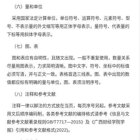
（六）量和单位
采用国家法定计算单位，单位符号、运算符号、元素符号、型
号、不表示量的外文缩写等用正体字母表示，量符号、代表量的
下标等用斜体字母表示。
（七）图、表
图和表应有自明性，且随文出现。一般不重复使用，数量关系
尽量用图表示，力求简明清晰。图中文字、符号、坐标中的标值
必须写清，并与正文一致。表格首选三线表。图、表中出现的数
值都应标有明确的量与单位，图、表须注明序号。
（八）注释和参考文献
注释一律以脚注的方式放在当页，每页序号另起。参考文献采
用文后顺序编码制，各类参考文献的编排格式请参考《信息与文
献参考文献著录规则GB/T7717—2015》及《广西财经学院学
报》引用和参考文献格式(2022)。